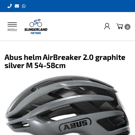
Toggle
0
MENU
navigation
Abus helm AirBreaker 2.0 graphite
silver M 54-58cm