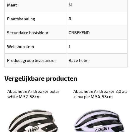
Maat
M
Plaatsbepaling
R
Secundaire basiskleur
ONBEKEND
Webshop item
1
Product groep leverancier
Race helm
Vergelijkbare producten
Abus helm AirBreaker polar 
Abus helm AirBreaker 2.0 all-
white M 52-58cm
in purple M 54-58cm