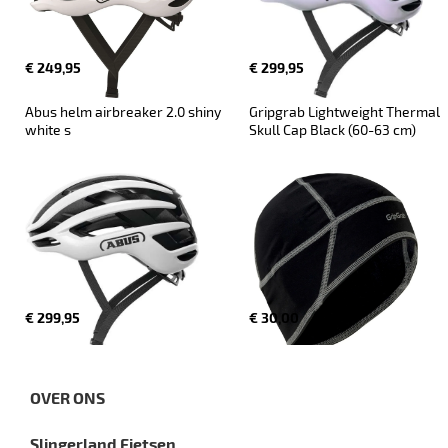
€ 249,95
€ 299,95
Abus helm airbreaker 2.0 shiny 
Gripgrab Lightweight Thermal 
white s
Skull Cap Black (60-63 cm)
€ 299,95
€ 30,00
OVER ONS
Slingerland Fietsen