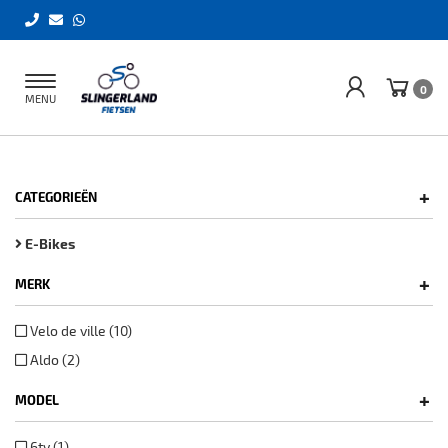
Toggle
0
MENU
navigation
+
CATEGORIEËN
E-Bikes
+
MERK
Velo de ville (10)
Aldo (2)
+
MODEL
6ty (1)