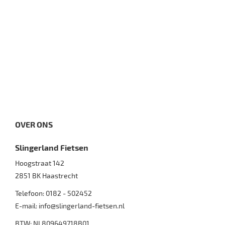
OVER ONS
Slingerland Fietsen
Hoogstraat 142
2851 BK
Haastrecht
Telefoon:
0182 - 502452
E-mail:
info@slingerland-fietsen.nl
BTW: NL809649718B01