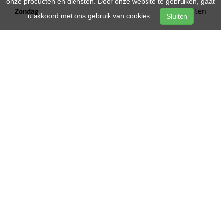
onze producten en diensten. Door onze website te gebruiken, gaat
Gesloten
Zondag
u akkoord met ons gebruik van cookies.
Sluiten
ONZE VOORDELEN
Beste website
Ruime keuze
Goede recensies