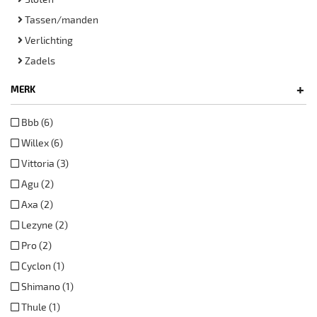
Tassen/manden
Verlichting
Zadels
+
MERK
Bbb (6)
Willex (6)
Vittoria (3)
Agu (2)
Axa (2)
Lezyne (2)
Pro (2)
Cyclon (1)
Shimano (1)
Thule (1)