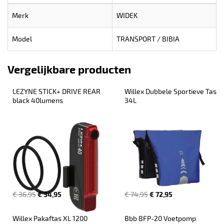
Merk
WIDEK
Model
TRANSPORT / BIBIA
Vergelijkbare producten
LEZYNE STICK+ DRIVE REAR 
Willex Dubbele Sportieve Tas 
black 40lumens
34L
€ 36,95
€ 34,95
€ 74,95
€ 72,95
Willex Pakaftas XL 1200 
Bbb BFP-20 Voetpomp 