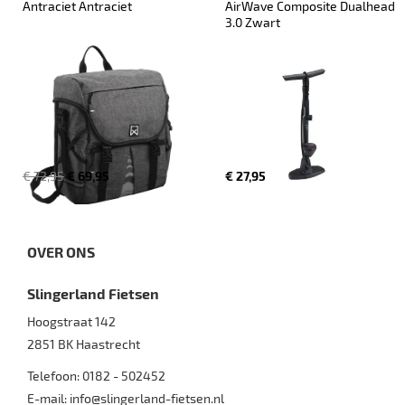
Antraciet Antraciet
AirWave Composite Dualhead 
3.0 Zwart
€ 72,95
€ 69,95
€ 27,95
OVER ONS
Slingerland Fietsen
Hoogstraat 142
2851 BK
Haastrecht
Telefoon:
0182 - 502452
E-mail:
info@slingerland-fietsen.nl