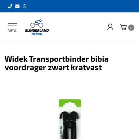
Toggle
0
MENU
navigation
Widek Transportbinder bibia
voordrager zwart kratvast