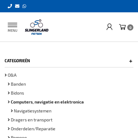
Toggle
0
MENU
navigation
+
CATEGORIEËN
O&A
Banden
Bidons
Computers, navigatie en elektronica
Navigatiesystemen
Dragers en transport
Onderdelen/Reparatie
Pompen