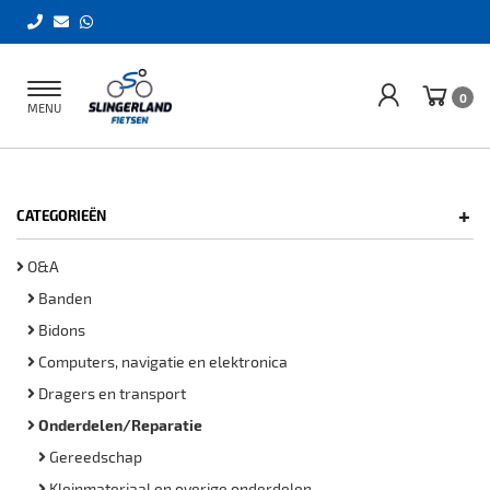
Toggle
0
MENU
navigation
+
CATEGORIEËN
O&A
Banden
Bidons
Computers, navigatie en elektronica
Dragers en transport
Onderdelen/Reparatie
Gereedschap
Kleinmateriaal en overige onderdelen