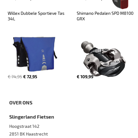
Willex Dubbele Sportieve Tas 
Shimano Pedalen SPD M8100 
34L
GRX
€ 74,95
€ 72,95
€ 109,99
OVER ONS
Slingerland Fietsen
Hoogstraat 142
2851 BK
Haastrecht