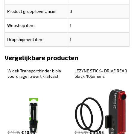
Product groep leverancier
3
Webshop item
1
Dropshipment item
1
Vergelijkbare producten
Widek Transportbinder bibia 
LEZYNE STICK+ DRIVE REAR 
voordrager zwart kratvast
black 40lumens
€ 11,95
€ 10,95
€ 36,95
€ 34,95