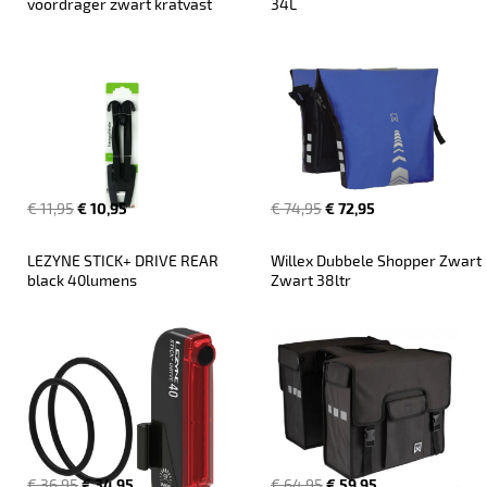
voordrager zwart kratvast
34L
€ 11,95
€ 10,95
€ 74,95
€ 72,95
LEZYNE STICK+ DRIVE REAR 
Willex Dubbele Shopper Zwart 
black 40lumens
Zwart 38ltr
€ 36,95
€ 34,95
€ 64,95
€ 59,95