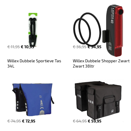
€ 11,95
€ 10,95
€ 36,95
€ 34,95
Willex Dubbele Sportieve Tas 
Willex Dubbele Shopper Zwart 
34L
Zwart 38ltr
€ 74,95
€ 72,95
€ 64,95
€ 59,95