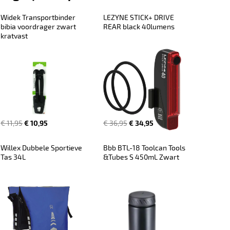
Widek Transportbinder 
LEZYNE STICK+ DRIVE 
bibia voordrager zwart 
REAR black 40lumens
kratvast
€ 11,95
€ 10,95
€ 36,95
€ 34,95
Willex Dubbele Sportieve 
Bbb BTL-18 Toolcan Tools 
Tas 34L
&Tubes S 450mL Zwart