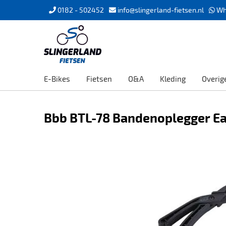
0182 - 502452
info@slingerland-fietsen.nl
Wh
E-Bikes
Fietsen
O&A
Kleding
Overig
Bbb BTL-78 Bandenoplegger Ea