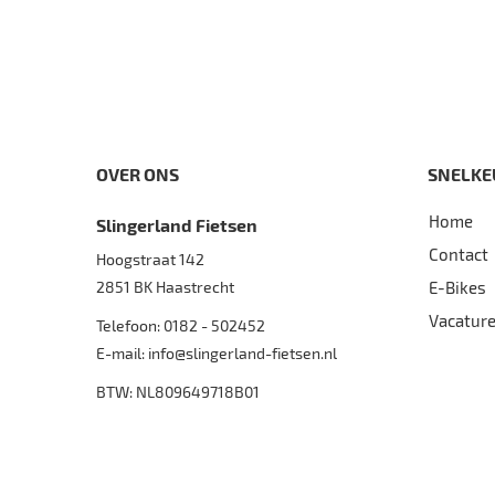
OVER ONS
SNELKE
Home
Slingerland Fietsen
Contact
Hoogstraat 142
2851 BK
Haastrecht
E-Bikes
Vacatur
Telefoon:
0182 - 502452
E-mail:
info@slingerland-fietsen.nl
BTW: NL809649718B01