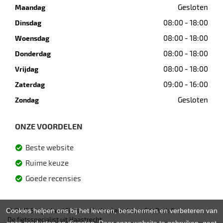
Gesloten
Maandag
08:00 - 18:00
Dinsdag
08:00 - 18:00
Woensdag
08:00 - 18:00
Donderdag
08:00 - 18:00
Vrijdag
09:00 - 16:00
Zaterdag
Gesloten
Zondag
ONZE VOORDELEN
Beste website
Ruime keuze
Goede recensies
Cookies helpen ons bij het leveren, beschermen en verbeteren van
© 2026 Slingerland Fietsen. Ondersteund door
SitePack ®
De fietsspecialist uit Haastrecht