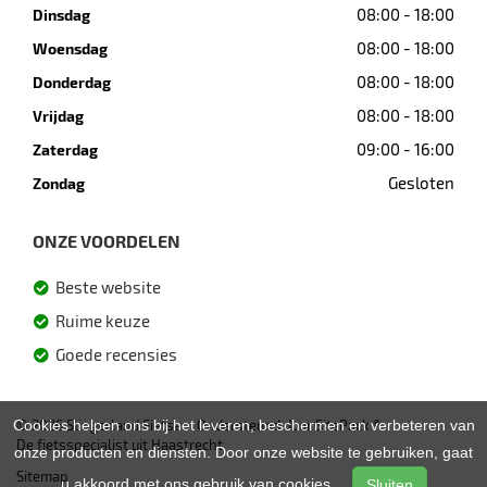
08:00 - 18:00
Dinsdag
08:00 - 18:00
Woensdag
08:00 - 18:00
Donderdag
08:00 - 18:00
Vrijdag
09:00 - 16:00
Zaterdag
Gesloten
Zondag
ONZE VOORDELEN
Beste website
Ruime keuze
Goede recensies
Cookies helpen ons bij het leveren, beschermen en verbeteren van
© 2026 Slingerland Fietsen. Ondersteund door
SitePack ®
De fietsspecialist uit Haastrecht
onze producten en diensten. Door onze website te gebruiken, gaat
Sitemap
u akkoord met ons gebruik van cookies.
Sluiten