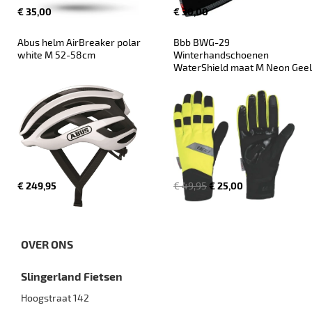
€ 35,00
€ 30,00
Abus helm AirBreaker polar 
Bbb BWG-29 
white M 52-58cm
Winterhandschoenen 
WaterShield maat M Neon Geel
€ 249,95
€ 49,95
€ 25,00
OVER ONS
Slingerland Fietsen
Hoogstraat 142