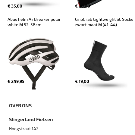
€ 35,00
€ 30,00
Abus helm AirBreaker polar 
GripGrab Lightweight SL Socks 
white M 52-58cm
zwart maat M (41-44)
€ 249,95
€ 19,00
OVER ONS
Slingerland Fietsen
Hoogstraat 142