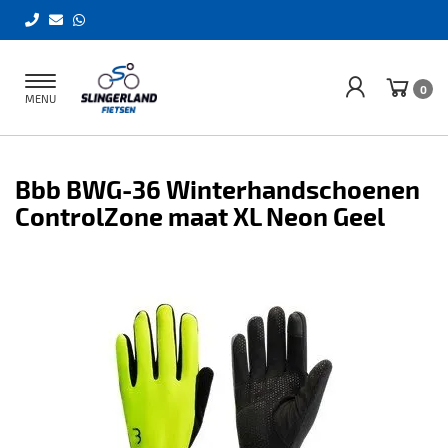
Toggle
0
MENU
navigation
Bbb BWG-36 Winterhandschoenen
ControlZone maat XL Neon Geel