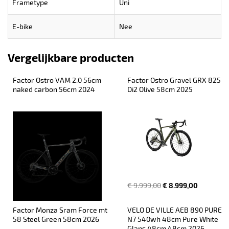
Frametype
Uni
E-bike
Nee
Vergelijkbare producten
Factor Ostro VAM 2.0 56cm 
Factor Ostro Gravel GRX 825 
naked carbon 56cm 2024
Di2 Olive 58cm 2025
€ 6.599,00
€ 9.999,00
€ 8.999,00
Factor Monza Sram Force mt 
VELO DE VILLE AEB 890 PURE 
58 Steel Green 58cm 2026
N7 540wh 48cm Pure White 
Glans 48cm 48cm 2026