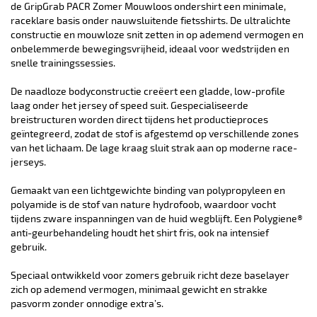
de GripGrab PACR Zomer Mouwloos ondershirt een minimale,
raceklare basis onder nauwsluitende fietsshirts. De ultralichte
constructie en mouwloze snit zetten in op ademend vermogen en
onbelemmerde bewegingsvrijheid, ideaal voor wedstrijden en
snelle trainingssessies.
De naadloze bodyconstructie creëert een gladde, low-profile
laag onder het jersey of speed suit. Gespecialiseerde
breistructuren worden direct tijdens het productieproces
geïntegreerd, zodat de stof is afgestemd op verschillende zones
van het lichaam. De lage kraag sluit strak aan op moderne race-
jerseys.
Gemaakt van een lichtgewichte binding van polypropyleen en
polyamide is de stof van nature hydrofoob, waardoor vocht
tijdens zware inspanningen van de huid wegblijft. Een Polygiene®
anti-geurbehandeling houdt het shirt fris, ook na intensief
gebruik.
Speciaal ontwikkeld voor zomers gebruik richt deze baselayer
zich op ademend vermogen, minimaal gewicht en strakke
pasvorm zonder onnodige extra’s.