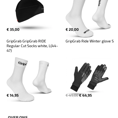
€ 35,00
€ 20,00
GripGrab GripGrab RIDE 
GripGrab Ride Winter glove S
Regular Cut Socks white, L(44-
47)
€ 14,95
€ 49,00
€ 44,95
OVER ONS