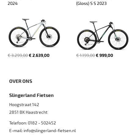
2024
(Gloss) S S 2023
€ 3.299,00
€ 2.639,00
€ 1.199,00
€ 999,00
OVER ONS
Slingerland Fietsen
Hoogstraat 142
2851 BK
Haastrecht
Telefoon:
0182 - 502452
E-mail:
info@slingerland-fietsen.nl