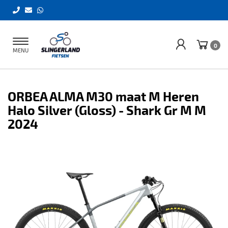
Toggle
0
MENU
navigation
ORBEA ALMA M30 maat M Heren
Halo Silver (Gloss) - Shark Gr M M
2024