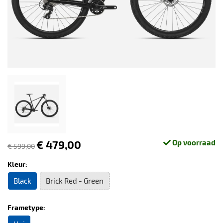
€ 479,00
Op voorraad
€ 599,00
Kleur:
Black
Brick Red - Green
Frametype: