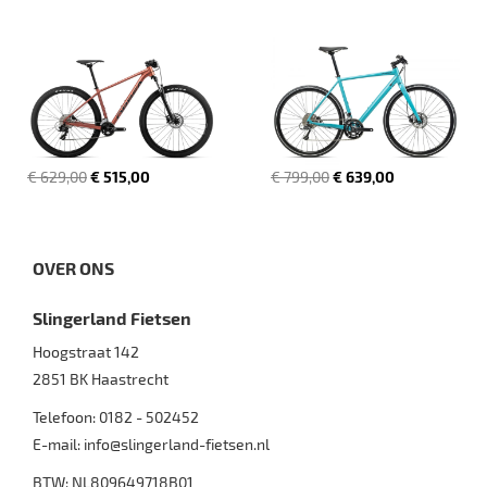
€ 629,00
€ 515,00
€ 799,00
€ 639,00
OVER ONS
Slingerland Fietsen
Hoogstraat 142
2851 BK
Haastrecht
Telefoon:
0182 - 502452
E-mail:
info@slingerland-fietsen.nl
BTW: NL809649718B01