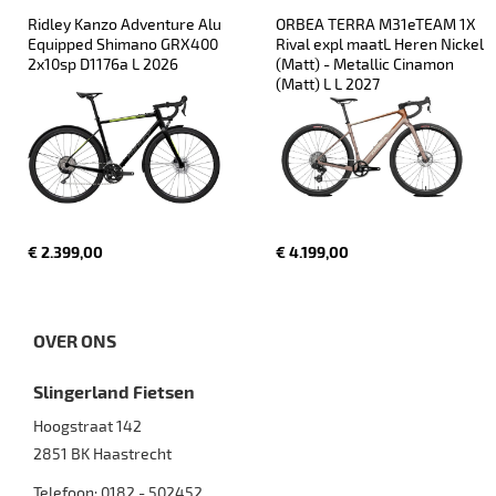
Ridley Kanzo Adventure Alu 
ORBEA TERRA M31eTEAM 1X 
Equipped Shimano GRX400 
Rival expl maatL Heren Nickel 
2x10sp D1176a L 2026
(Matt) - Metallic Cinamon 
(Matt) L L 2027
€ 2.399,00
€ 4.199,00
OVER ONS
Slingerland Fietsen
Hoogstraat 142
2851 BK
Haastrecht
Telefoon:
0182 - 502452