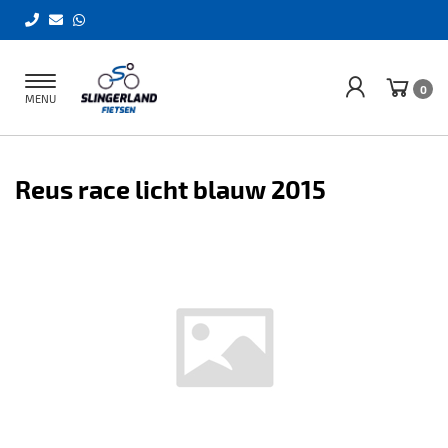
Toggle
0
MENU
navigation
Reus race licht blauw 2015