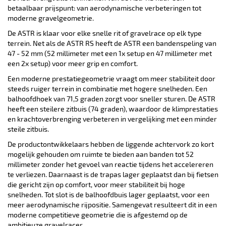
betaalbaar prijspunt: van aerodynamische verbeteringen tot
moderne gravelgeometrie.
De ASTR is klaar voor elke snelle rit of gravelrace op elk type
terrein. Net als de ASTR RS heeft de ASTR een bandenspeling van
47 - 52 mm (52 millimeter met een 1x setup en 47 millimeter met
een 2x setup) voor meer grip en comfort.
Een moderne prestatiegeometrie vraagt om meer stabiliteit door
steeds ruiger terrein in combinatie met hogere snelheden. Een
balhoofdhoek van 71,5 graden zorgt voor sneller sturen. De ASTR
heeft een steilere zitbuis (74 graden), waardoor de klimprestaties
en krachtoverbrenging verbeteren in vergelijking met een minder
steile zitbuis.
De productontwikkelaars hebben de liggende achtervork zo kort
mogelijk gehouden om ruimte te bieden aan banden tot 52
millimeter zonder het gevoel van reactie tijdens het accelereren
te verliezen. Daarnaast is de trapas lager geplaatst dan bij fietsen
die gericht zijn op comfort, voor meer stabiliteit bij hoge
snelheden. Tot slot is de balhoofdbuis lager geplaatst, voor een
meer aerodynamische rijpositie. Samengevat resulteert dit in een
moderne competitieve geometrie die is afgestemd op de
ambitieuze gravelracer.