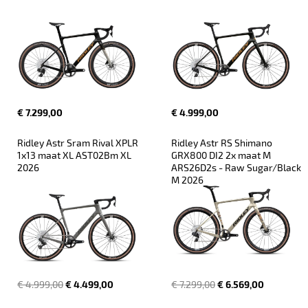
€ 7.299,00
€ 4.999,00
Ridley Astr Sram Rival XPLR 
Ridley Astr RS Shimano 
1x13 maat XL AST02Bm XL 
GRX800 DI2 2x maat M 
2026
ARS26D2s - Raw Sugar/Black 
M 2026
€ 4.999,00
€ 4.499,00
€ 7.299,00
€ 6.569,00