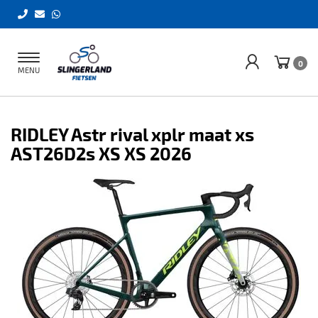
Toggle
0
MENU
navigation
RIDLEY Astr rival xplr maat xs
AST26D2s XS XS 2026