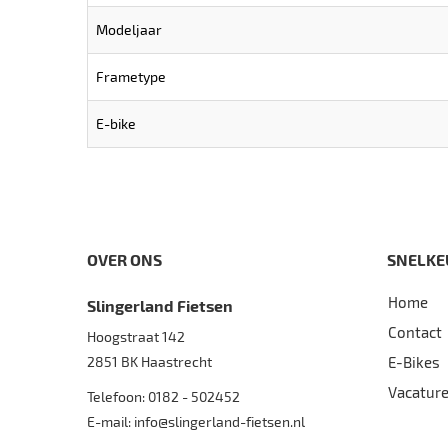
Modeljaar
Frametype
E-bike
OVER ONS
SNELKE
Home
Slingerland Fietsen
Contact
Hoogstraat 142
2851 BK
Haastrecht
E-Bikes
Vacatur
Telefoon:
0182 - 502452
E-mail:
info@slingerland-fietsen.nl