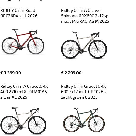
RIDLEY Grifn Road 
Ridley Grifn A Gravel 
GRC26D4s L L 2026
Shimano GRX600 2x12sp 
maat M GRA01AS M 2025
€ 3.399,00
€ 2.299,00
Ridley Grifn A GravelGRX 
Ridley Grifn Gravel GRX 
400 2x10 mtXL GRA01AS 
600 2x12 mt L GRC02Bs 
zilver XL 2025
zacht groen L 2025