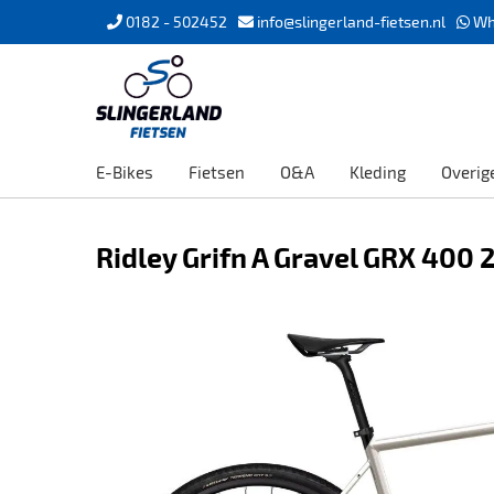
0182 - 502452
info@slingerland-fietsen.nl
Wh
E-Bikes
Fietsen
O&A
Kleding
Overig
Ridley Grifn A Gravel GRX 400