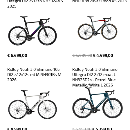
Ultegra DI2 2x12sp NH302As S 
NHD01Bs Zilver Rood XS 2023
2025
€ 6.499,00
€ 5.489,00
€ 4.499,00
Ridley Noah 3.0 Shimano 105 
Ridley Noah 3.0 Shimano 
DI2 // 2x12s mt M NH301Bs M 
Ultegra DI2 2x12 maat L 
2026
NH326D2s - Petrol Blue 
Metallic/White L 2026
€ 4.999,00
€ 5.999,00
€ 5.399,00