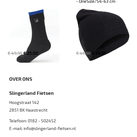
- OneSize/54-63 cm
€ 49,95
€ 25,00
€ 45,00
€ 39,95
OVER ONS
Slingerland Fietsen
Hoogstraat 142
2851 BK
Haastrecht
Telefoon:
0182 - 502452
E-mail:
info@slingerland-fietsen.nl