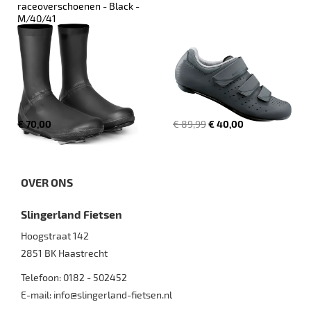
raceoverschoenen - Black - 
M/40/41
€ 70,00
€ 89,99
€ 40,00
OVER ONS
Slingerland Fietsen
Hoogstraat 142
2851 BK
Haastrecht
Telefoon:
0182 - 502452
E-mail:
info@slingerland-fietsen.nl