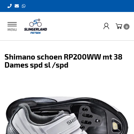
Toggle
0
MENU
navigation
Shimano schoen RP200WW mt 38
Dames spd sl /spd