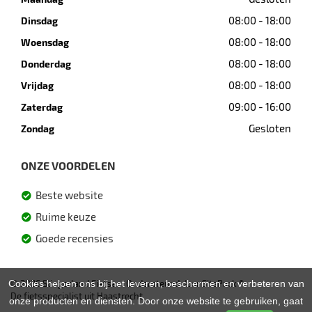
08:00 - 18:00
Dinsdag
08:00 - 18:00
Woensdag
08:00 - 18:00
Donderdag
08:00 - 18:00
Vrijdag
09:00 - 16:00
Zaterdag
Gesloten
Zondag
ONZE VOORDELEN
Beste website
Ruime keuze
Goede recensies
Cookies helpen ons bij het leveren, beschermen en verbeteren van
© 2026 Slingerland Fietsen. Ondersteund door
SitePack ®
De fietsspecialist uit Haastrecht
onze producten en diensten. Door onze website te gebruiken, gaat