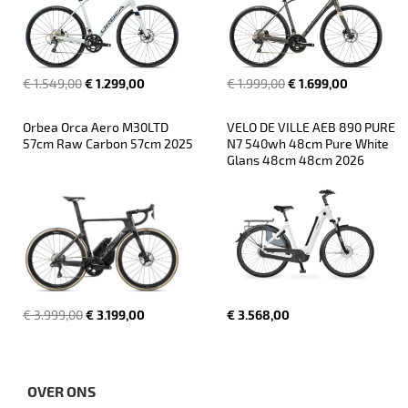
€ 1.549,00
€ 1.299,00
€ 1.999,00
€ 1.699,00
Orbea Orca Aero M30LTD 
VELO DE VILLE AEB 890 PURE 
57cm Raw Carbon 57cm 2025
N7 540wh 48cm Pure White 
Glans 48cm 48cm 2026
€ 3.999,00
€ 3.199,00
€ 3.568,00
OVER ONS