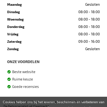
Gesloten
Maandag
08:00 - 18:00
Dinsdag
08:00 - 18:00
Woensdag
08:00 - 18:00
Donderdag
08:00 - 18:00
Vrijdag
09:00 - 16:00
Zaterdag
Gesloten
Zondag
ONZE VOORDELEN
Beste website
Ruime keuze
Goede recensies
Cookies helpen ons bij het leveren, beschermen en verbeteren van
© 2026 Slingerland Fietsen. Ondersteund door
SitePack ®
De fietsspecialist uit Haastrecht