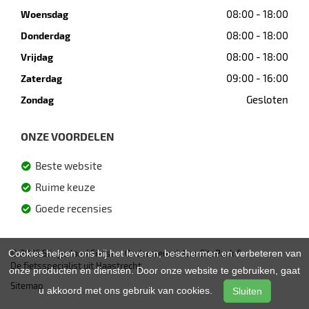
08:00 - 18:00
Woensdag
08:00 - 18:00
Donderdag
08:00 - 18:00
Vrijdag
09:00 - 16:00
Zaterdag
Gesloten
Zondag
ONZE VOORDELEN
Beste website
Ruime keuze
Goede recensies
Cookies helpen ons bij het leveren, beschermen en verbeteren van
© 2026 Slingerland Fietsen. Ondersteund door
SitePack ®
De fietsspecialist uit Haastrecht
onze producten en diensten. Door onze website te gebruiken, gaat
Sitemap
u akkoord met ons gebruik van cookies.
Sluiten