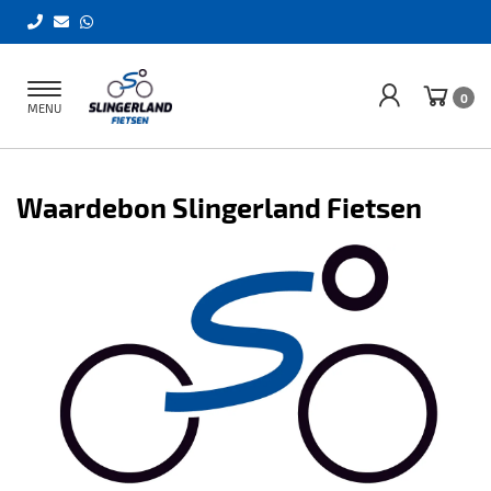
Toggle
0
MENU
navigation
Waardebon Slingerland Fietsen