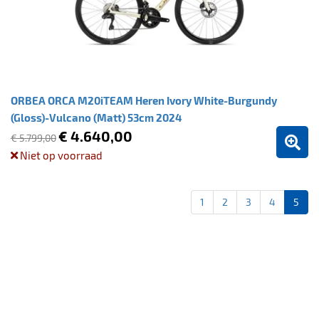
ORBEA ORCA M20iTEAM Heren Ivory White-Burgundy
(Gloss)-Vulcano (Matt) 53cm 2024
€ 4.640,00
€ 5.799,00
Niet op voorraad
1
2
3
4
5