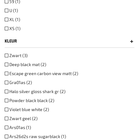
59 (1)
U (1)
XL (1)
XS (1)
+
KLEUR
Zwart (3)
Deep black mat (2)
Escape green carbon view matt (2)
Gra01as (2)
Halo silver gloss shark gr (2)
Powder black black (2)
Violet blue white (2)
Zwart geel (2)
Ars01as (1)
Ars26d2s raw sugarblack (1)