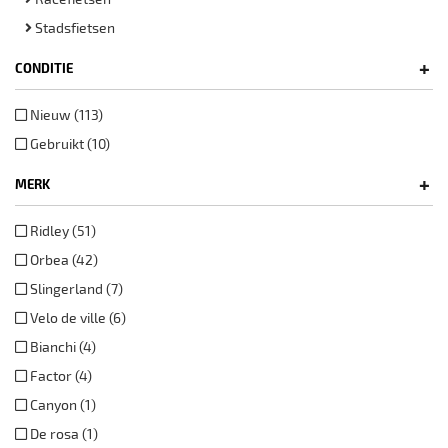
Stadsfietsen
+
CONDITIE
Nieuw (113)
Gebruikt (10)
+
MERK
Ridley (51)
Orbea (42)
Slingerland (7)
Velo de ville (6)
Bianchi (4)
Factor (4)
Canyon (1)
De rosa (1)