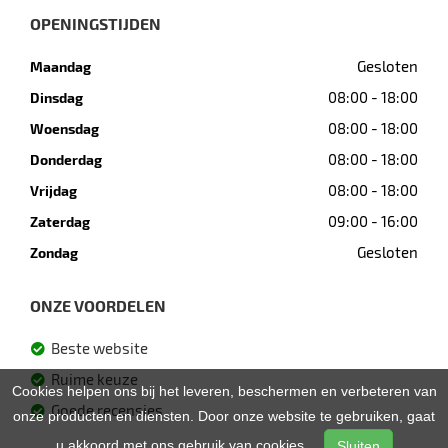
OPENINGSTIJDEN
Gesloten
Maandag
08:00 - 18:00
Dinsdag
08:00 - 18:00
Woensdag
08:00 - 18:00
Donderdag
08:00 - 18:00
Vrijdag
09:00 - 16:00
Zaterdag
Gesloten
Zondag
ONZE VOORDELEN
Beste website
Ruime keuze
Cookies helpen ons bij het leveren, beschermen en verbeteren van
Goede recensies
onze producten en diensten. Door onze website te gebruiken, gaat
u akkoord met ons gebruik van cookies.
Sluiten