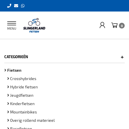
Toggle
0
MENU
navigation
+
CATEGORIEËN
Fietsen
Crosshybrides
Hybride fietsen
Jeugdfietsen
Kinderfietsen
Mountainbikes
Overig rollend materieel
Racefietsen