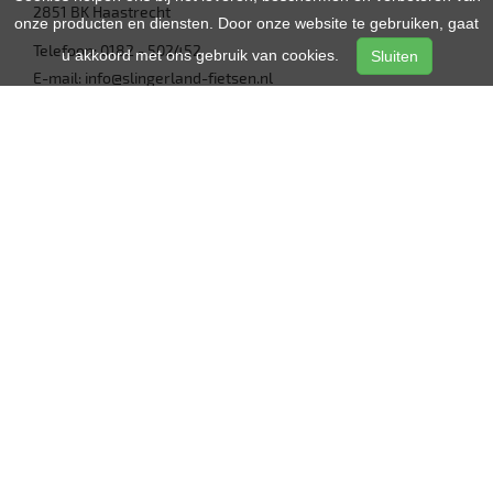
2851 BK
Haastrecht
onze producten en diensten. Door onze website te gebruiken, gaat
Telefoon:
0182 - 502452
u akkoord met ons gebruik van cookies.
Sluiten
E-mail:
info@slingerland-fietsen.nl
BTW: NL809649718B01
SNELKEUZE
Home
Contact
E-Bikes
Vacatures
OPENINGSTIJDEN
Gesloten
Maandag
08:00 - 18:00
Dinsdag