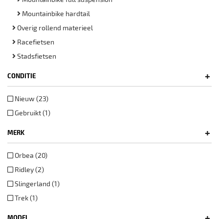
Mountainbike hardtail
Overig rollend materieel
Racefietsen
Stadsfietsen
+
CONDITIE
Nieuw (23)
Gebruikt (1)
+
MERK
Orbea (20)
Ridley (2)
Slingerland (1)
Trek (1)
+
MODEL