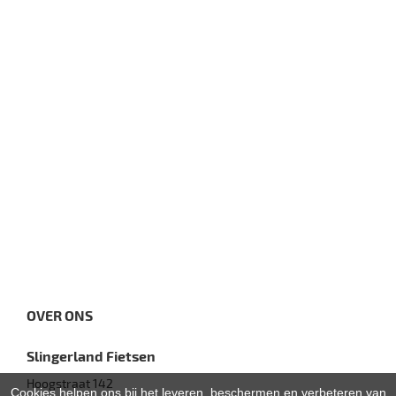
OVER ONS
Slingerland Fietsen
Hoogstraat 142
Cookies helpen ons bij het leveren, beschermen en verbeteren van