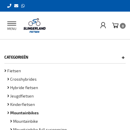
Toggle
0
MENU
navigation
+
CATEGORIEËN
Fietsen
Crosshybrides
Hybride fietsen
Jeugdfietsen
Kinderfietsen
Mountainbikes
Mountainbike
Mountainbike full suspension