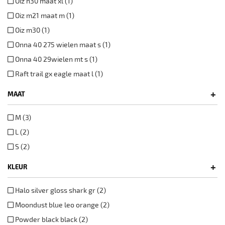
Oiz h30 maat xl (1)
Oiz m21 maat m (1)
Oiz m30 (1)
Onna 40 275 wielen maat s (1)
Onna 40 29wielen mt s (1)
Raft trail gx eagle maat l (1)
+
MAAT
M (3)
L (2)
S (2)
+
KLEUR
Halo silver gloss shark gr (2)
Moondust blue leo orange (2)
Powder black black (2)