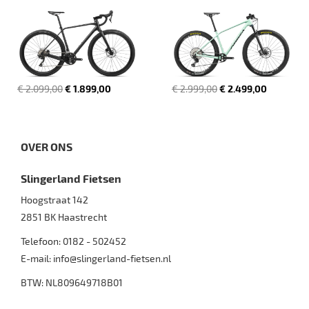
€ 2.099,00
€ 1.899,00
€ 2.999,00
€ 2.499,00
OVER ONS
Slingerland Fietsen
Hoogstraat 142
2851 BK
Haastrecht
Telefoon:
0182 - 502452
E-mail:
info@slingerland-fietsen.nl
BTW: NL809649718B01