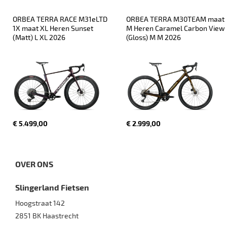
ORBEA TERRA RACE M31eLTD 
ORBEA TERRA M30TEAM maat 
1X maat XL Heren Sunset 
M Heren Caramel Carbon View 
(Matt) L XL 2026
(Gloss) M M 2026
€ 5.499,00
€ 2.999,00
OVER ONS
Slingerland Fietsen
Hoogstraat 142
2851 BK
Haastrecht