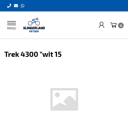
Toggle
0
MENU
navigation
Trek 4300 "wit 15