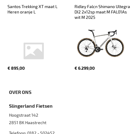
Santos Trekking XT maat L 
Ridley Falcn Shimano Ultegra 
Heren oranje L
DI2 2x12sp maat M FAL01As 
wit M 2025
€ 895,00
€ 6.299,00
OVER ONS
Slingerland Fietsen
Hoogstraat 142
2851 BK
Haastrecht
Telefoon:
0182 - 502452