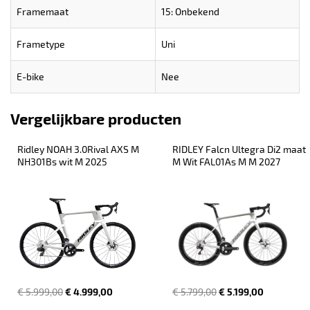
Framemaat
15: Onbekend
Frametype
Uni
E-bike
Nee
Vergelijkbare producten
Ridley NOAH 3.0Rival AXS M 
RIDLEY Falcn Ultegra Di2 maat 
NH301Bs wit M 2025
M Wit FAL01As M M 2027
€ 5.999,00
€ 4.999,00
€ 5.799,00
€ 5.199,00