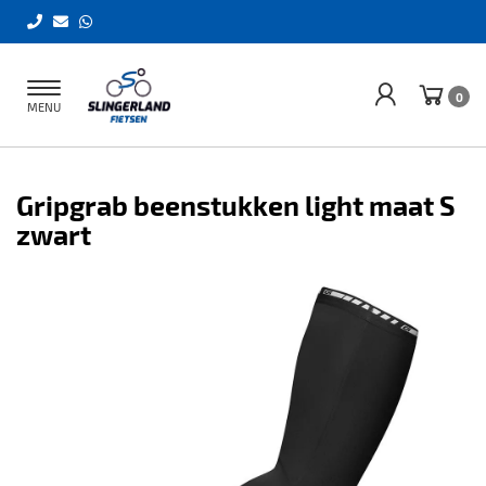
Toggle
0
MENU
navigation
Gripgrab beenstukken light maat S
zwart