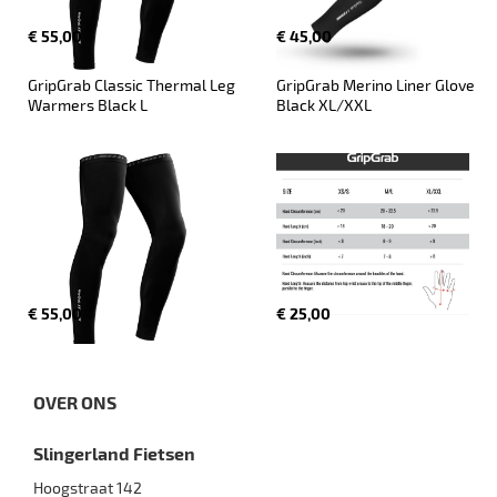
€ 55,00
€ 45,00
GripGrab Classic Thermal Leg 
GripGrab Merino Liner Glove 
Warmers Black L
Black XL/XXL
€ 55,00
€ 25,00
OVER ONS
Slingerland Fietsen
Hoogstraat 142