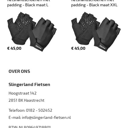
padding - Black maat L
padding - Black maat XXL
€ 45,00
€ 45,00
OVER ONS
Slingerland Fietsen
Hoogstraat 142
2851 BK
Haastrecht
Telefoon:
0182 - 502452
E-mail:
info@slingerland-fietsen.nl
BTW: NL809649718B01