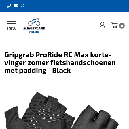
Toggle
0
MENU
navigation
Gripgrab ProRide RC Max korte-
vinger zomer fietshandschoenen
met padding - Black