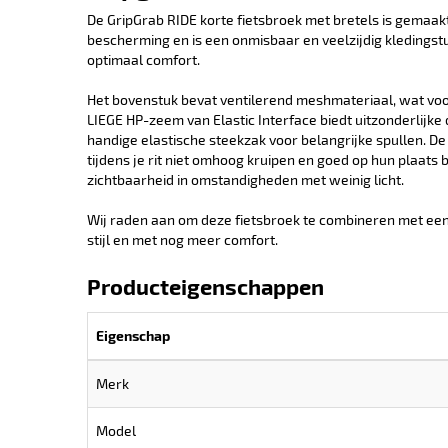
De GripGrab RIDE korte fietsbroek met bretels is gema
bescherming en is een onmisbaar en veelzijdig kledingstu
optimaal comfort.
Het bovenstuk bevat ventilerend meshmateriaal, wat vo
LIEGE HP-zeem van Elastic Interface biedt uitzonderlijke d
handige elastische steekzak voor belangrijke spullen. De
tijdens je rit niet omhoog kruipen en goed op hun plaats 
zichtbaarheid in omstandigheden met weinig licht.
Wij raden aan om deze fietsbroek te combineren met een G
stijl en met nog meer comfort.
Producteigenschappen
Eigenschap
Merk
Model