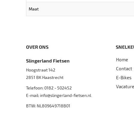
Maat
OVER ONS
SNELKE
Home
Slingerland Fietsen
Contact
Hoogstraat 142
2851 BK
Haastrecht
E-Bikes
Vacatur
Telefoon:
0182 - 502452
E-mail:
info@slingerland-fietsen.nl
BTW: NL809649718B01