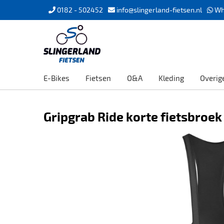
0182 - 502452
info@slingerland-fietsen.nl
Wh
E-Bikes
Fietsen
O&A
Kleding
Overig
Gripgrab Ride korte fietsbroek 