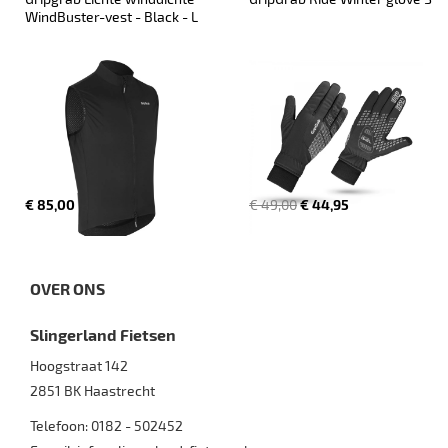
WindBuster-vest - Black - L
€ 85,00
€ 49,00
€ 44,95
OVER ONS
Slingerland Fietsen
Hoogstraat 142
2851 BK
Haastrecht
Telefoon:
0182 - 502452