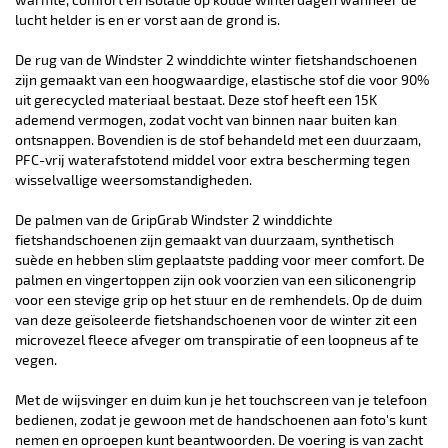
lucht helder is en er vorst aan de grond is.
De rug van de Windster 2 winddichte winter fietshandschoenen
zijn gemaakt van een hoogwaardige, elastische stof die voor 90%
uit gerecycled materiaal bestaat. Deze stof heeft een 15K
ademend vermogen, zodat vocht van binnen naar buiten kan
ontsnappen. Bovendien is de stof behandeld met een duurzaam,
PFC-vrij waterafstotend middel voor extra bescherming tegen
wisselvallige weersomstandigheden.
De palmen van de GripGrab Windster 2 winddichte
fietshandschoenen zijn gemaakt van duurzaam, synthetisch
suède en hebben slim geplaatste padding voor meer comfort. De
palmen en vingertoppen zijn ook voorzien van een siliconengrip
voor een stevige grip op het stuur en de remhendels. Op de duim
van deze geïsoleerde fietshandschoenen voor de winter zit een
microvezel fleece afveger om transpiratie of een loopneus af te
vegen.
Met de wijsvinger en duim kun je het touchscreen van je telefoon
bedienen, zodat je gewoon met de handschoenen aan foto's kunt
nemen en oproepen kunt beantwoorden. De voering is van zacht