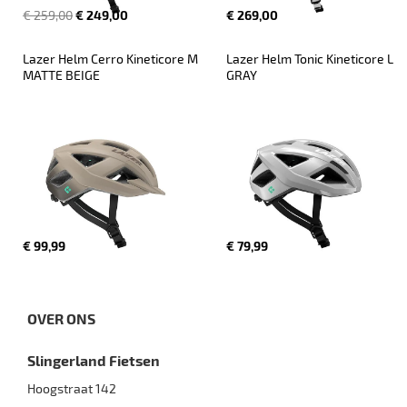
€ 259,00
€ 249,00
€ 269,00
Lazer Helm Cerro Kineticore M 
Lazer Helm Tonic Kineticore L 
MATTE BEIGE
GRAY
€ 99,99
€ 79,99
OVER ONS
Slingerland Fietsen
Hoogstraat 142