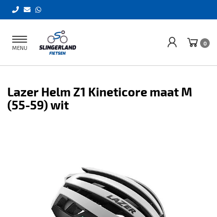
Toggle
0
MENU
navigation
Lazer Helm Z1 Kineticore maat M
(55-59) wit