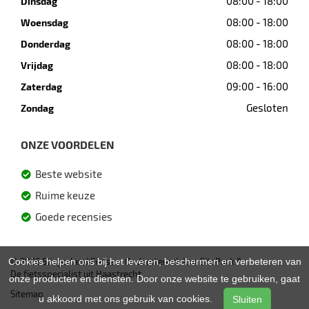
08:00 - 18:00
Dinsdag
08:00 - 18:00
Woensdag
08:00 - 18:00
Donderdag
08:00 - 18:00
Vrijdag
09:00 - 16:00
Zaterdag
Gesloten
Zondag
ONZE VOORDELEN
Beste website
Ruime keuze
Goede recensies
© 2026 Slingerland Fietsen. Ondersteund door
SitePack ®
Cookies helpen ons bij het leveren, beschermen en verbeteren van
De fietsspecialist uit Haastrecht
onze producten en diensten. Door onze website te gebruiken, gaat
Sitemap
u akkoord met ons gebruik van cookies.
Sluiten