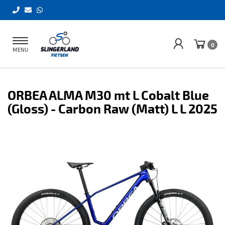
Toggle
0
MENU
navigation
ORBEA ALMA M30 mt L Cobalt Blue
(Gloss) - Carbon Raw (Matt) L L 2025