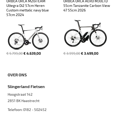
ORBEA ORCA M20iTEAM 
ORBEA ORCA AERO M30LTD 
Ultegra Di2 57cm Heren 
55cm Tanzanite Carbon View 
Custom mettalic navy blue 
47 55cm 2026
57cm 2024
€ 5.799,00
€ 4.639,00
€ 3.999,00
€ 3.499,00
OVER ONS
Slingerland Fietsen
Hoogstraat 142
2851 BK
Haastrecht
Telefoon:
0182 - 502452