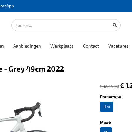
atsApp
en
Aanbiedingen
Werkplaats
Contact
Vacatures
 - Grey 49cm 2022
€ 1
€ 1.549,00
Frametype:
Uni
Maat: