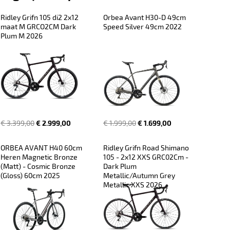
Ridley Grifn 105 di2 2x12 
Orbea Avant H30-D 49cm 
maat M GRCO2CM Dark 
Speed Silver 49cm 2022
Plum M 2026
€ 3.399,00
€ 2.999,00
€ 1.999,00
€ 1.699,00
ORBEA AVANT H40 60cm 
Ridley Grifn Road Shimano 
Heren Magnetic Bronze 
105 - 2x12 XXS GRC02Cm - 
(Matt) - Cosmic Bronze 
Dark Plum 
(Gloss) 60cm 2025
Metallic/Autumn Grey 
Metallic XXS 2026