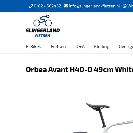
0182 - 502452
info@slingerland-fietsen.nl
Wh
E-Bikes
Fietsen
O&A
Kleding
Overig
Orbea Avant H40-D 49cm White