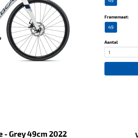
49
Framemaat:
49
Aantal
 - Grey 49cm 2022