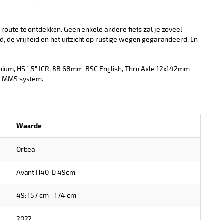
route te ontdekken. Geen enkele andere fiets zal je zoveel
id, de vrijheid en het uitzicht op rustige wegen gegarandeerd. En
nium, HS 1,5" ICR, BB 68mm  BSC English, Thru Axle 12x142mm
m, MMS system.
Waarde
Orbea
Avant H40-D 49cm
49: 157 cm - 174 cm
2022