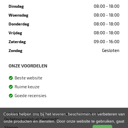
08:00 - 18:00
Dinsdag
08:00 - 18:00
Woensdag
08:00 - 18:00
Donderdag
08:00 - 18:00
Vrijdag
09:00 - 16:00
Zaterdag
Gesloten
Zondag
ONZE VOORDELEN
Beste website
Ruime keuze
Goede recensies
Cookies helpen ons bij het leveren, beschermen en verbeteren van
© 2026 Slingerland Fietsen. Ondersteund door
SitePack ®
De fietsspecialist uit Haastrecht
onze producten en diensten. Door onze website te gebruiken, gaat
Sitemap