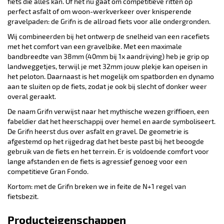
fiets die alles kan. Of het nu gaat om competitieve ritten op
perfect asfalt of om woon-werkverkeer over knisperende
gravelpaden: de Grifn is de allroad fiets voor alle ondergronden.
Wij combineerden bij het ontwerp de snelheid van een racefiets
met het comfort van een gravelbike. Met een maximale
bandbreedte van 38mm (40mm bij 1x aandrijving) heb je grip op
landweggetjes, terwijl je met 32mm jouw plekje kan opeisen in
het peloton. Daarnaast is het mogelijk om spatborden en dynamo
aan te sluiten op de fiets, zodat je ook bij slecht of donker weer
overal geraakt.
De naam Grifn verwijst naar het mythische wezen griffioen, een
fabeldier dat het heerschappij over hemel en aarde symboliseert.
De Grifn heerst dus over asfalt en gravel. De geometrie is
afgestemd op het rijgedrag dat het beste past bij het beoogde
gebruik van de fiets en het terrein. Er is voldoende comfort voor
lange afstanden en de fiets is agressief genoeg voor een
competitieve Gran Fondo.
Kortom: met de Grifn breken we in feite de N+1 regel van
fietsbezit.
Producteigenschappen