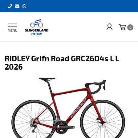
Toggle
0
MENU
navigation
RIDLEY Grifn Road GRC26D4s L L
2026