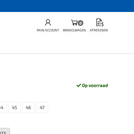
0
MIJN ACCOUNT
WINKELWAGEN
AFREKENEN
Op voorraad
44
45
46
47
ITE