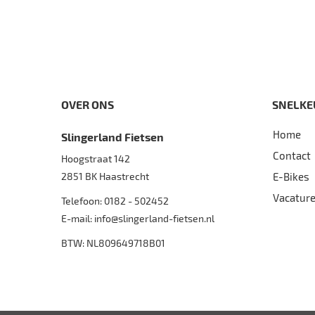
OVER ONS
SNELKE
Home
Slingerland Fietsen
Contact
Hoogstraat 142
2851 BK
Haastrecht
E-Bikes
Vacatur
Telefoon:
0182 - 502452
E-mail:
info@slingerland-fietsen.nl
BTW: NL809649718B01