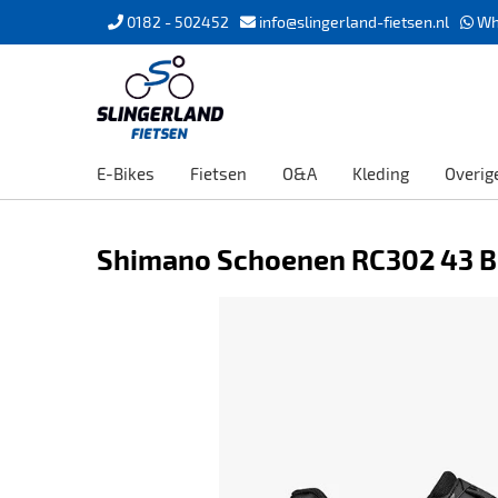
0182 - 502452
info@slingerland-fietsen.nl
Wh
E-Bikes
Fietsen
O&A
Kleding
Overig
Shimano Schoenen RC302 43 