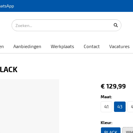
atsApp
en
Aanbiedingen
Werkplaats
Contact
Vacatures
BLACK
€ 129,99
Maat:
41
43
Kleur:
BLACK
WH