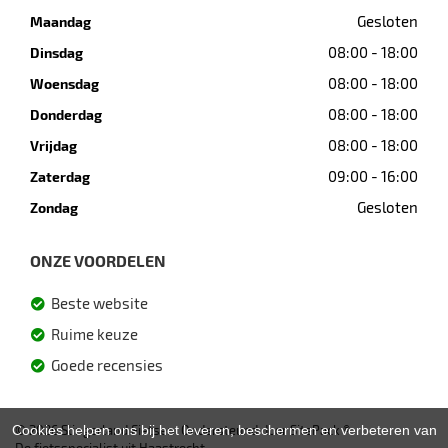
Gesloten
Maandag
08:00 - 18:00
Dinsdag
08:00 - 18:00
Woensdag
08:00 - 18:00
Donderdag
08:00 - 18:00
Vrijdag
09:00 - 16:00
Zaterdag
Gesloten
Zondag
ONZE VOORDELEN
Beste website
Ruime keuze
Goede recensies
Cookies helpen ons bij het leveren, beschermen en verbeteren van
© 2026 Slingerland Fietsen. Ondersteund door
SitePack ®