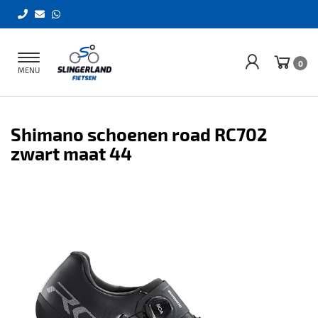
Toggle
0
MENU
navigation
Shimano schoenen road RC702
zwart maat 44