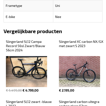
Frametype
Uni
E-bike
Nee
Vergelijkbare producten
Slingerland SL12 Campa 
Slingerland XC carbon NX/GX 
Record 56sl Zwart/Blauw 
mat zwart S 2023
56cm 2024
€ 5.499,00
€ 4.799,00
€ 2.195,00
Slingerland SL12 zwart -blauw 
Slingerland carbon ultegra 
L 2022
carbon glans 57cm