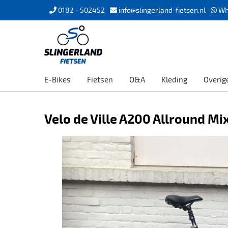
0182 - 502452
info@slingerland-fietsen.nl
Wh
E-Bikes
Fietsen
O&A
Kleding
Overig
Velo de Ville A200 Allround M