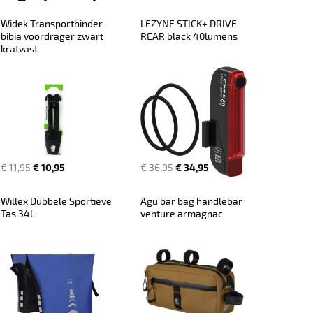
Widek Transportbinder 
LEZYNE STICK+ DRIVE 
bibia voordrager zwart 
REAR black 40lumens
kratvast
€ 11,95
€ 10,95
€ 36,95
€ 34,95
Willex Dubbele Sportieve 
Agu bar bag handlebar 
Tas 34L
venture armagnac