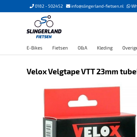
0182 - 502452
info@slingerland-fietsen.nl
Wh
E-Bikes
Fietsen
O&A
Kleding
Overig
Velox Velgtape VTT 23mm tubel