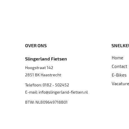
OVER ONS
SNELKE
Home
Slingerland Fietsen
Contact
Hoogstraat 142
2851 BK
Haastrecht
E-Bikes
Vacatur
Telefoon:
0182 - 502452
E-mail:
info@slingerland-fietsen.nl
BTW: NL809649718B01