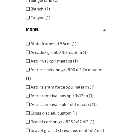
Slingerland (2)
Bianchi (1)
Canyon (1)
+
MODEL
Aluto frameset 56cm (1)
Arcadex grx600 40 maat m (1)
Astr rival xplr maat xs (1)
Astr rs shimano grx800 di2 2x maat m
(1)
Astr rs sram force xplr maat m (1)
Astr sram rival axs xplr 1x12sp (1)
Astr sram rival xplr 1x13 maat xl (1)
Cross disc alu custom (1)
Gravel carbon grx 825 1x12 di2 (1)
Gravel grail cf sl rival axs expl 1x12 mt l