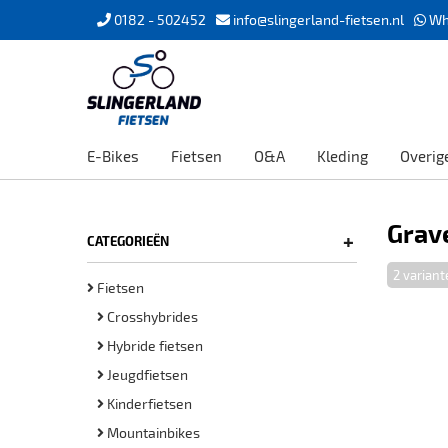
0182 - 502452
info@slingerland-fietsen.nl
Wh
E-Bikes
Fietsen
O&A
Kleding
Overig
Grave
+
CATEGORIEËN
2 variant
Fietsen
Crosshybrides
Hybride fietsen
Jeugdfietsen
Kinderfietsen
Mountainbikes