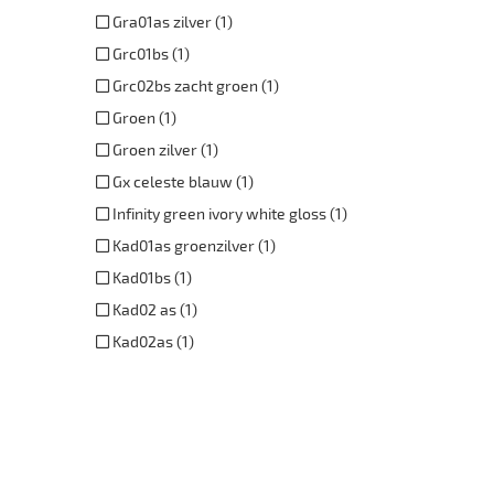
Gra01as zilver (1)
Grc01bs (1)
Grc02bs zacht groen (1)
Groen (1)
Groen zilver (1)
Gx celeste blauw (1)
Infinity green ivory white gloss (1)
Kad01as groenzilver (1)
Kad01bs (1)
Kad02 as (1)
Kad02as (1)