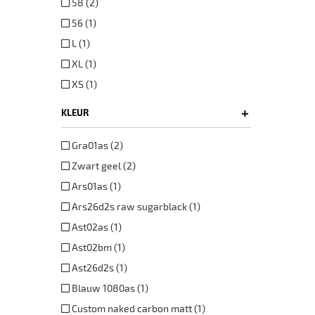
58 (2)
56 (1)
L (1)
XL (1)
XS (1)
+
KLEUR
Gra01as (2)
Zwart geel (2)
Ars01as (1)
Ars26d2s raw sugarblack (1)
Ast02as (1)
Ast02bm (1)
Ast26d2s (1)
Blauw 1080as (1)
Custom naked carbon matt (1)