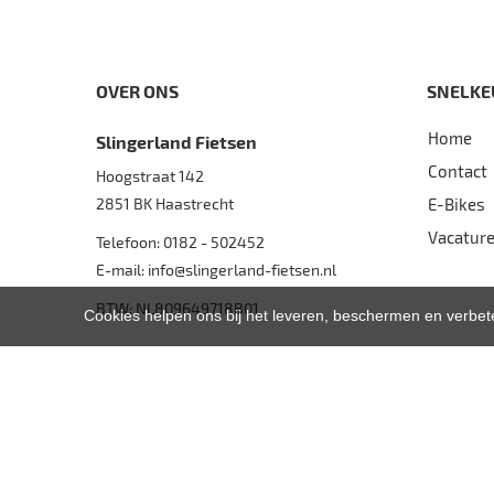
OVER ONS
SNELKE
Home
Slingerland Fietsen
Contact
Hoogstraat 142
2851 BK
Haastrecht
E-Bikes
Vacatur
Telefoon:
0182 - 502452
E-mail:
info@slingerland-fietsen.nl
BTW: NL809649718B01
Cookies helpen ons bij het leveren, beschermen en verbe