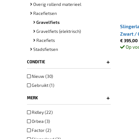
Overig rollend materieel
Racefietsen
Gravelfiets
Slingerl
Gravelfiets (elektrisch)
Zwart / 
Racefiets
€ 395,00
Op vo
Stadsfietsen
+
CONDITIE
Nieuw (30)
Gebruikt (1)
+
MERK
Ridley (22)
Orbea (3)
Factor (2)