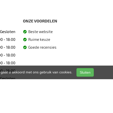
ONZE VOORDELEN
Gesloten
Beste website
0 - 18:00
Ruime keuze
0 - 18:00
Goede recensies
0 - 18:00
0 - 18:00
0 - 16:00
n, gaat u akkoord met ons gebruik van cookies.
Sluiten
Gesloten