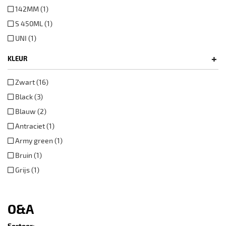
142MM (1)
S 450ML (1)
UNI (1)
+
KLEUR
Zwart (16)
Black (3)
Blauw (2)
Antraciet (1)
Army green (1)
Bruin (1)
Grijs (1)
O&A
Sorteer: