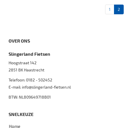
1
2
OVER ONS
Slingerland Fietsen
Hoogstraat 142
2851 BK
Haastrecht
Telefoon:
0182 - 502452
E-mail:
info@slingerland-fietsen.nl
BTW: NL809649718B01
SNELKEUZE
Home