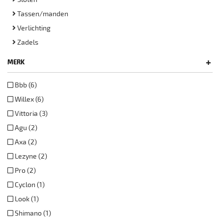
Tassen/manden
Verlichting
Zadels
+
MERK
Bbb (6)
Willex (6)
Vittoria (3)
Agu (2)
Axa (2)
Lezyne (2)
Pro (2)
Cyclon (1)
Look (1)
Shimano (1)