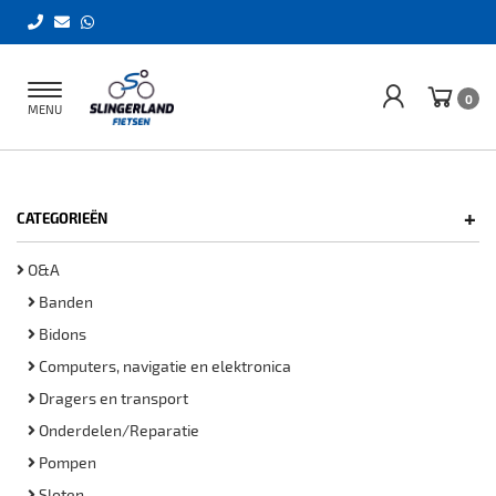
Toggle
0
MENU
navigation
+
CATEGORIEËN
O&A
Banden
Bidons
Computers, navigatie en elektronica
Dragers en transport
Onderdelen/Reparatie
Pompen
Sloten