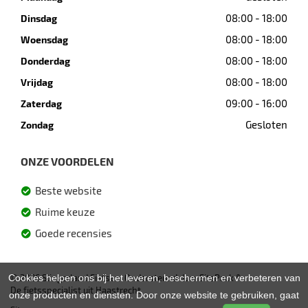
08:00 - 18:00
Dinsdag
08:00 - 18:00
Woensdag
08:00 - 18:00
Donderdag
08:00 - 18:00
Vrijdag
09:00 - 16:00
Zaterdag
Gesloten
Zondag
ONZE VOORDELEN
Beste website
Ruime keuze
Goede recensies
Cookies helpen ons bij het leveren, beschermen en verbeteren van
© 2026 Slingerland Fietsen. Ondersteund door
SitePack ®
De fietsspecialist uit Haastrecht
onze producten en diensten. Door onze website te gebruiken, gaat