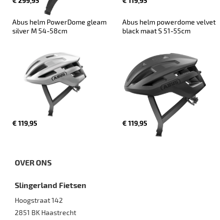
€ 299,95
€ 119,95
Abus helm PowerDome gleam 
Abus helm powerdome velvet 
silver M 54-58cm
black maat S 51-55cm
€ 119,95
€ 119,95
OVER ONS
Slingerland Fietsen
Hoogstraat 142
2851 BK
Haastrecht