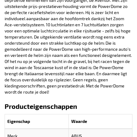
beproefde kenmerken van zijn voorganger, de Aventor. Met zijn
uitstekende prijs-prestatieverhouding vormt de PowerDome zo
de perfecte racefietshelm voor iedereen. Hij is zeer licht en
individueel aanpasbaar aan de hoofdomtrek dankzij het Zoom
Ace-verstelsysteem. 10 luchtinlaten en 7 luchtuitlaten zorgen
voor een optimale luchtcirculatie in elke rijsituatie - zelfs bij hoge
temperaturen. De uitgekiende ventilatie wordt nog eens extra
ondersteund door een strakke luchtkap op de helm: Die is
gemodelleerd naar de PowerDome van high-performance auto's
en verleent de helm zijn naam als een functioneel designelement.
Of het nu op je volgende tocht in de gravel, bij het racen tegen de
wind in aan de Toscaanse kust of in de stad is: De PowerDome
brengt de Italiaanse levensstijl naar elke baan. En daarmee ligt
de focus overduidelijk op rijplezier. Geen regels, geen
kledingvoorschriften, geen prestatiedruk: Met de PowerDome
wordt de route je doel!
Producteigenschappen
Eigenschap
Waarde
Merk
ABUS