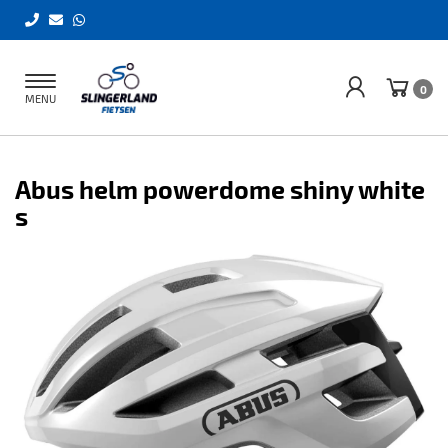
Toggle
0
MENU
navigation
Abus helm powerdome shiny white
s